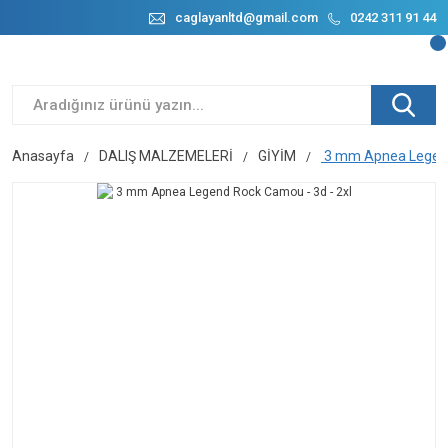
caglayanltd@gmail.com
0242 311 91 44
Anasayfa
DALIŞ MALZEMELERİ
GİYİM
3 mm Apnea Legend 