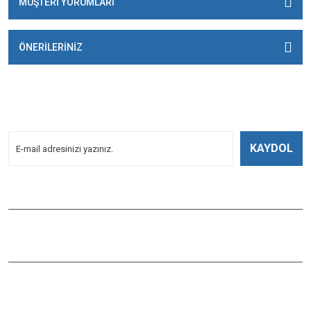
MÜŞTERİ YORUMLARI
ÖNERİLERİNİZ
E-BÜLTENİMİZE
KAYDOLUN!
Yeniliklerden Haberdar Olmak İçin Kayoldun!
KAYDOL
Bizi Takip Edin
ÇAĞLAYAN BALIK
Çaybaşı Mah. Değirmenönü Cad. İbcim Apt. Altı No:3/a Antalya /