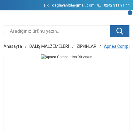
caglayanltd@gmail.com
0242 311 91 44
Anasayfa
DALIŞ MALZEMELERİ
ZIPKINLAR
Apnea Competit