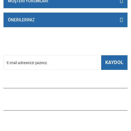
MÜŞTERİ YORUMLARI
ÖNERİLERİNİZ
E-BÜLTENİMİZE
KAYDOLUN!
Yeniliklerden Haberdar Olmak İçin Kayoldun!
KAYDOL
Bizi Takip Edin
ÇAĞLAYAN BALIK
Çaybaşı Mah. Değirmenönü Cad. İbcim Apt. Altı No:3/a Antalya /