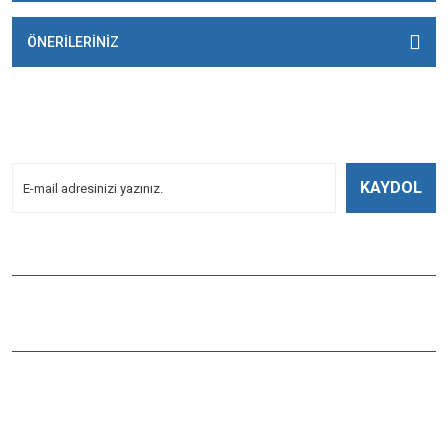
ÖNERİLERİNİZ
E-BÜLTENİMİZE
KAYDOLUN!
Yeniliklerden Haberdar Olmak İçin Kayoldun!
KAYDOL
Bizi Takip Edin
ÇAĞLAYAN BALIK
Çaybaşı Mah. Değirmenönü Cad. İbcim Apt. Altı No:3/a Antalya /
Muratpaşa / TÜRKİYE