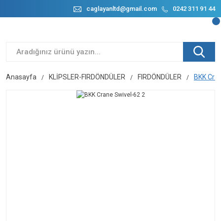
caglayanltd@gmail.com
0242 311 91 44
Anasayfa
KLİPSLER-FIRDÖNDÜLER
FIRDÖNDÜLER
BKK Cran