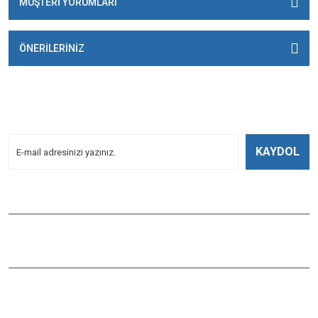
MÜŞTERİ YORUMLARI
ÖNERİLERİNİZ
E-BÜLTENİMİZE
KAYDOLUN!
Yeniliklerden Haberdar Olmak İçin Kayoldun!
KAYDOL
Bizi Takip Edin
ÇAĞLAYAN BALIK
Çaybaşı Mah. Değirmenönü Cad. İbcim Apt. Altı No:3/a Antalya /