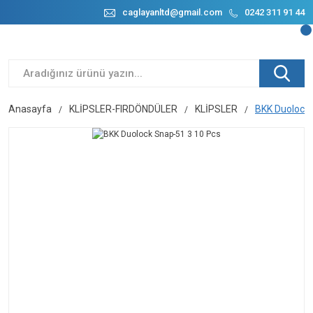
caglayanltd@gmail.com
0242 311 91 44
Anasayfa
KLİPSLER-FIRDÖNDÜLER
KLİPSLER
BKK Duolock 