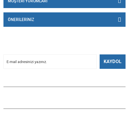
MÜŞTERİ YORUMLARI
ÖNERİLERİNİZ
E-BÜLTENİMİZE
KAYDOLUN!
Yeniliklerden Haberdar Olmak İçin Kayoldun!
KAYDOL
Bizi Takip Edin
ÇAĞLAYAN BALIK
Çaybaşı Mah. Değirmenönü Cad. İbcim Apt. Altı No:3/a Antalya /