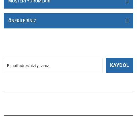
MÜŞTERİ YORUMLARI
ÖNERİLERİNİZ
E-BÜLTENİMİZE
KAYDOLUN!
Yeniliklerden Haberdar Olmak İçin Kayoldun!
KAYDOL
Bizi Takip Edin
ÇAĞLAYAN BALIK
Çaybaşı Mah. Değirmenönü Cad. İbcim Apt. Altı No:3/a Antalya /