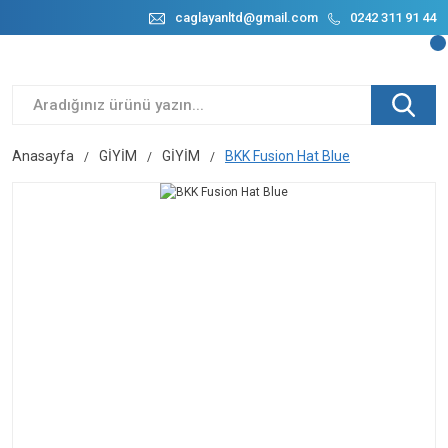
caglayanltd@gmail.com
0242 311 91 44
Anasayfa
GİYİM
GİYİM
BKK Fusion Hat Blue