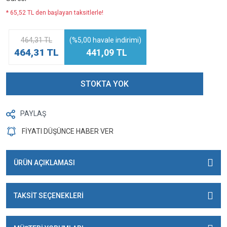
* 65,52 TL den başlayan taksitlerle!
464,31 TL
(%5,00 havale indirimi)
464,31 TL
441,09 TL
STOKTA YOK
PAYLAŞ
FİYATI DÜŞÜNCE HABER VER
ÜRÜN AÇIKLAMASI
TAKSİT SEÇENEKLERİ