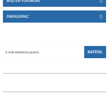
MÜŞTERİ YORUMLARI
ÖNERİLERİNİZ
E-BÜLTENİMİZE
KAYDOLUN!
Yeniliklerden Haberdar Olmak İçin Kayoldun!
KAYDOL
Bizi Takip Edin
ÇAĞLAYAN BALIK
Çaybaşı Mah. Değirmenönü Cad. İbcim Apt. Altı No:3/a Antalya /