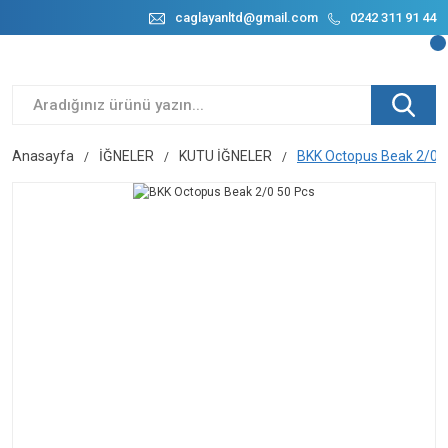
caglayanltd@gmail.com
0242 311 91 44
Anasayfa
İĞNELER
KUTU İĞNELER
BKK Octopus Beak 2/0 