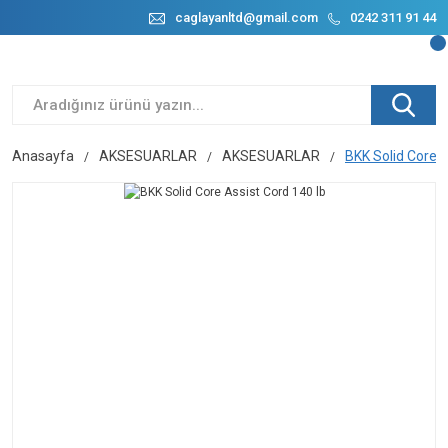
caglayanltd@gmail.com
0242 311 91 44
Anasayfa
AKSESUARLAR
AKSESUARLAR
BKK Solid Core A