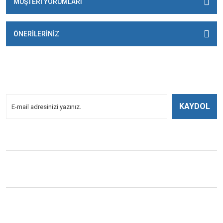
MÜŞTERİ YORUMLARI
ÖNERİLERİNİZ
E-BÜLTENİMİZE
KAYDOLUN!
Yeniliklerden Haberdar Olmak İçin Kayoldun!
KAYDOL
Bizi Takip Edin
ÇAĞLAYAN BALIK
Çaybaşı Mah. Değirmenönü Cad. İbcim Apt. Altı No:3/a Antalya /