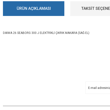
ÜRÜN AÇIKLAMASI
TAKSİT SEÇENE
DAIWA 26 SEABORG 300 J ELEKTRİKLİ ÇIKRIK MAKARA (SAĞ EL)
Bu ürünün fiyat bilgisi, resim, ürün açıklamalarında ve diğer konularda yeters
Görüş ve önerileriniz için teşekkür ederiz.
E-BÜLTENİMİZE
KAYDOLUN!
Ürün resmi kalitesiz, bozuk veya görüntülenemiyor.
Yeniliklerden Haberdar Olmak İçin
Ürün açıklamasında eksik bilgiler bulunuyor.
Kayoldun!
Ürün bilgilerinde hatalar bulunuyor.
Ürün fiyatı diğer sitelerden daha pahalı.