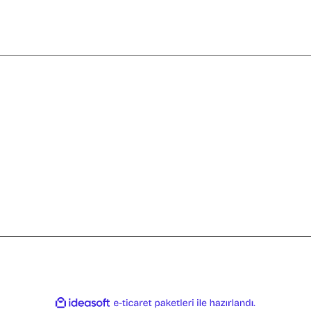
Yardım
Gönder
Mesafeli Satış
Sözleşmesi
Gizlilik ve Güvenlik
Sipariş ve Teslimat
İade ve İptal
Ödeme Seçenekleri
ile
ideasoft
e-