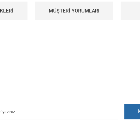
KLERİ
MÜŞTERİ YORUMLARI
iz gördüğünüz noktaları öneri formunu kullanarak tarafımıza iletebilirsiniz.
Bu ürüne ilk yorumu siz yapın!
Yorum Yaz