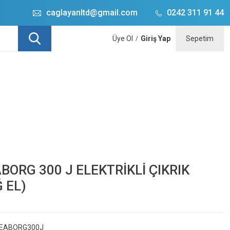
caglayanltd@gmail.com
0242 311 91 44
Üye Ol
Giriş Yap
Sepetim
/
BORG 300 J ELEKTRİKLİ ÇIKRIK
 EL)
EABORG300J