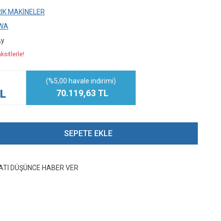
RIK MAKİNELER
WA
Ay
ksitlerle!
(%5,00 havale indirimi)
TL
70.119,63 TL
SEPETE EKLE
YATI DÜŞÜNCE HABER VER