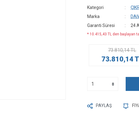
Kategori
ÇIK
Marka
DAI
Garanti Süresi
24 
* 10.415,43 TL den başlayan ta
73.810,14 TL
73.810,14 
PAYLAŞ
Fİ