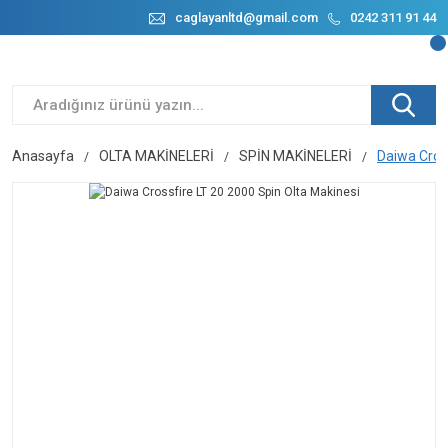
caglayanltd@gmail.com
0242 311 91 44
Anasayfa
OLTA MAKİNELERİ
SPİN MAKİNELERİ
Daiwa Cross