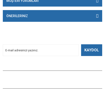
MÜŞTERİ YORUMLARI
ÖNERİLERİNİZ
E-BÜLTENİMİZE
KAYDOLUN!
Yeniliklerden Haberdar Olmak İçin Kayoldun!
KAYDOL
Bizi Takip Edin
ÇAĞLAYAN BALIK
Çaybaşı Mah. Değirmenönü Cad. İbcim Apt. Altı No:3/a Antalya /