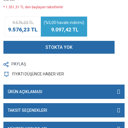
* 1.351,31 TL den başlayan taksitlerle!
9.576,23 TL
(%5,00 havale indirimi)
9.576,23 TL
9.097,42 TL
STOKTA YOK
PAYLAŞ
FİYATI DÜŞÜNCE HABER VER
ÜRÜN AÇIKLAMASI
TAKSİT SEÇENEKLERİ