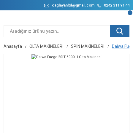
caglayanltd@gmail.com
0242 311 91 44
Anasayfa
OLTA MAKİNELERİ
SPİN MAKİNELERİ
Daiwa Fueg