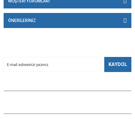
MÜŞTERİ YORUMLARI
ÖNERİLERİNİZ
E-BÜLTENİMİZE
KAYDOLUN!
Yeniliklerden Haberdar Olmak İçin Kayoldun!
KAYDOL
Bizi Takip Edin
ÇAĞLAYAN BALIK
Çaybaşı Mah. Değirmenönü Cad. İbcim Apt. Altı No:3/a Antalya /