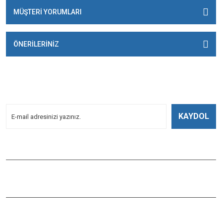
MÜŞTERİ YORUMLARI
ÖNERİLERİNİZ
E-BÜLTENİMİZE
KAYDOLUN!
Yeniliklerden Haberdar Olmak İçin Kayoldun!
KAYDOL
Bizi Takip Edin
ÇAĞLAYAN BALIK