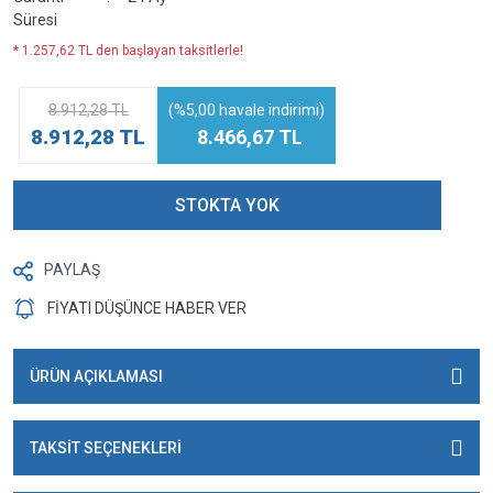
Süresi
* 1.257,62 TL den başlayan taksitlerle!
8.912,28 TL
(%5,00 havale indirimi)
8.912,28 TL
8.466,67 TL
STOKTA YOK
PAYLAŞ
FİYATI DÜŞÜNCE HABER VER
ÜRÜN AÇIKLAMASI
TAKSİT SEÇENEKLERİ