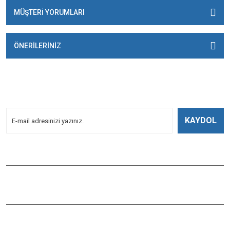
MÜŞTERİ YORUMLARI
ÖNERİLERİNİZ
E-BÜLTENİMİZE
KAYDOLUN!
Yeniliklerden Haberdar Olmak İçin Kayoldun!
KAYDOL
Bizi Takip Edin
ÇAĞLAYAN BALIK