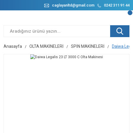
caglayanltd@gmail.com
0242 311 91 44
Anasayfa
OLTA MAKİNELERİ
SPİN MAKİNELERİ
Daiwa Legal