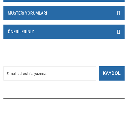
MÜŞTERİ YORUMLARI
ÖNERİLERİNİZ
E-BÜLTENİMİZE
KAYDOLUN!
Yeniliklerden Haberdar Olmak İçin Kayoldun!
KAYDOL
Bizi Takip Edin
ÇAĞLAYAN BALIK