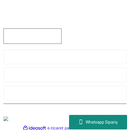
Çaybaşı Mah. Değirmenönü Cad. İbcim Apt. Altı No:3/a Antalya /
Muratpaşa / TÜRKİYE
0242 311 91 44
Kurumsal
Yardım
Kategoriler
Copyright 2021 © caglayanltd Tüm hakları saklıdır.
Whatsapp Sipariş
ile
ideasoft
e-