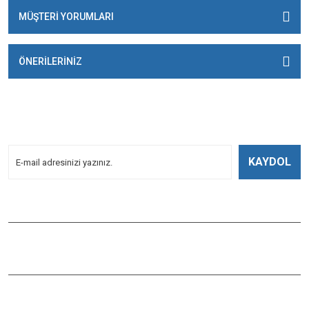
MÜŞTERİ YORUMLARI
ÖNERİLERİNİZ
E-BÜLTENİMİZE
KAYDOLUN!
Yeniliklerden Haberdar Olmak İçin Kayoldun!
KAYDOL
Bizi Takip Edin
ÇAĞLAYAN BALIK