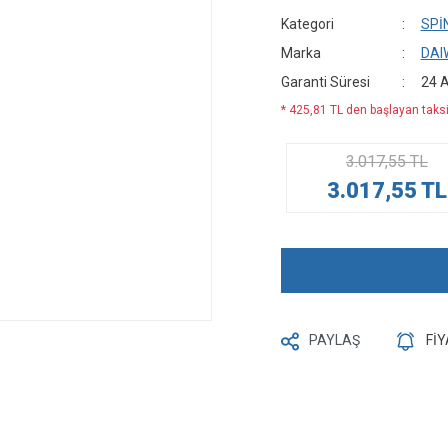
Kategori
SPİ
Marka
DAI
Garanti Süresi
24 
* 425,81 TL den başlayan taksit
3.017,55 TL
3.017,55 TL
PAYLAŞ
Fİ