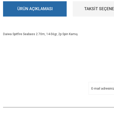
ÜRÜN AÇIKLAMASI
TAKSİT SEÇENE
Daiwa Spitfire Seabass 2.70m, 14-56gr, 2p Spin Kamış
Bu ürünün fiyat bilgisi, resim, ürün açıklamalarında ve diğer konularda yeters
Görüş ve önerileriniz için teşekkür ederiz.
E-BÜLTENİMİZE
KAYDOLUN!
Ürün resmi kalitesiz, bozuk veya görüntülenemiyor.
Yeniliklerden Haberdar Olmak İçin
Ürün açıklamasında eksik bilgiler bulunuyor.
Kayoldun!
Ürün bilgilerinde hatalar bulunuyor.
Ürün fiyatı diğer sitelerden daha pahalı.