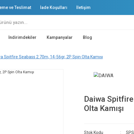
eme ve Teslimat
İade Koşulları
İletişim
İndirimdekiler
Kampanyalar
Blog
a Spitfire Seabass 2.70m, 14-56gr, 2P Spin Olta Kamışı
Daiwa Spitfir
Olta Kamışı
Stok Kodu
SPS