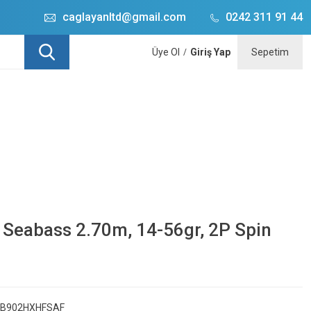
caglayanltd@gmail.com
0242 311 91 44
Üye Ol
Giriş Yap
Sepetim
/
e Seabass 2.70m, 14-56gr, 2P Spin
B902HXHFSAF