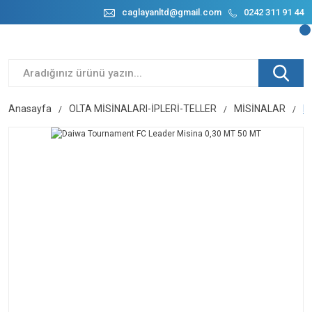
caglayanltd@gmail.com
0242 311 91 44
Anasayfa
OLTA MİSİNALARI-İPLERİ-TELLER
MİSİNALAR
D