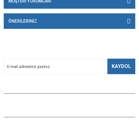
MÜŞTERİ YORUMLARI
ÖNERİLERİNİZ
E-BÜLTENİMİZE
KAYDOLUN!
Yeniliklerden Haberdar Olmak İçin Kayoldun!
KAYDOL
Bizi Takip Edin
ÇAĞLAYAN BALIK
Çaybaşı Mah. Değirmenönü Cad. İbcim Apt. Altı No:3/a Antalya /