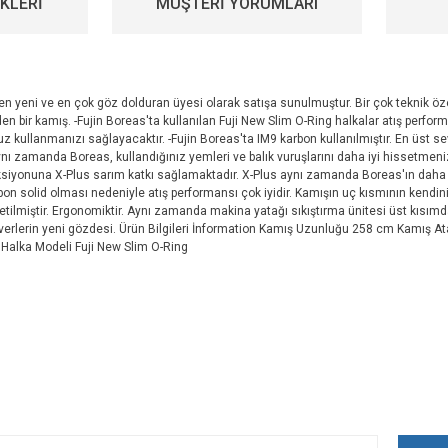
KLERİ
MÜŞTERİ YORUMLARI
n yeni ve en çok göz dolduran üyesi olarak satışa sunulmuştur. Bir çok teknik öze
den bir kamış. -Fujin Boreas'ta kullanılan Fuji New Slim O-Ring halkalar atış performa
kullanmanızı sağlayacaktır. -Fujin Boreas'ta IM9 karbon kullanılmıştır. En üst sev
ı zamanda Boreas, kullandığınız yemleri ve balık vuruşlarını daha iyi hissetmeniz
 aksiyonuna X-Plus sarım katkı sağlamaktadır. X-Plus aynı zamanda Boreas'ın daha 
n solid olması nedeniyle atış performansı çok iyidir. Kamışın uç kısmının kendini ç
retilmiştir. Ergonomiktir. Aynı zamanda makina yatağı sıkıştırma ünitesi üst kısı
n severlerin yeni gözdesi. Ürün Bilgileri İnformation Kamış Uzunluğu 258 cm Kamış At
a Halka Modeli Fuji New Slim O-Ring
iz gördüğünüz noktaları öneri formunu kullanarak tarafımıza iletebilirsiniz.
Bu ürüne ilk yorumu siz yapın!