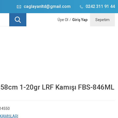
caglayanltd@gmail.com
0242 311 91 44
Üye Ol
Giriş Yap
Sepetim
/
 258cm 1-20gr LRF Kamışı FBS-846ML
c14550
 KAMIŞLARI