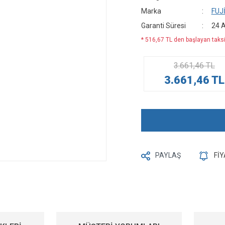
Marka
FUJ
Garanti Süresi
24 
* 516,67 TL den başlayan taksit
3.661,46 TL
3.661,46 TL
PAYLAŞ
Fİ