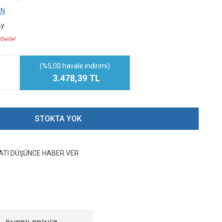
İN
Ay
lerle!
(%5,00 havale indirimi)
3.478,39 TL
STOKTA YOK
YATI DÜŞÜNCE HABER VER