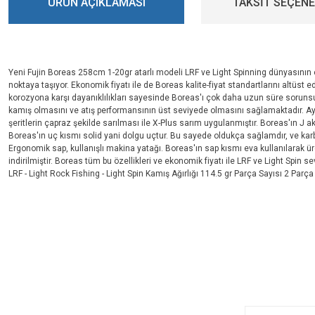
ÜRÜN AÇIKLAMASI
TAKSİT SEÇENE
Yeni Fujin Boreas 258cm 1-20gr atarlı modeli LRF ve Light Spinning dünyasının e
noktaya taşıyor. Ekonomik fiyatı ile de Boreas kalite-fiyat standartlarını altüst e
korozyona karşı dayanıklılıkları sayesinde Boreas'ı çok daha uzun süre sorunsuz 
kamış olmasını ve atış performansının üst seviyede olmasını sağlamaktadır. Ayn
şeritlerin çapraz şekilde sarılması ile X-Plus sarım uygulanmıştır. Boreas'ın J
Boreas'ın uç kısmı solid yani dolgu uçtur. Bu sayede oldukça sağlamdır, ve karbo
Ergonomik sap, kullanışlı makina yatağı. Boreas'ın sap kısmı eva kullanılarak ü
indirilmiştir. Boreas tüm bu özellikleri ve ekonomik fiyatı ile LRF ve Light Spi
LRF - Light Rock Fishing - Light Spin Kamış Ağırlığı 114.5 gr Parça Sayısı 2 Parç
Bu ürünün fiyat bilgisi, resim, ürün açıklamalarında ve diğer konularda yeters
Görüş ve önerileriniz için teşekkür ederiz.
E-BÜLTENİMİZE