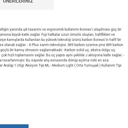
ÖNERİLERİNİZ
lliğin yanında şık tasarımı ve ergonomik kullanımı Boreas'ı ulaşılması güç bir
nsına büyük katkı sağlar. Fuji halkalar uzun ömürlü oluşları, hafiflikleri ve
iye kamışlarda kullanılan bu yüksek teknoloji ürünü karbon Boreas'ın hafif bir
e olanak sağlar. - X-Plus sarım teknolojisi. IM9 karbon üzerine yine IM9 karbon
güçlü bir kamış olmasını sağlamaktadır. -Karbon solid uç, ekstra dolgu uç.
ok hızlı toplamasını sağlar. Bu uç yapısı aynı şekilde J aksiyona katkı sağlar. -
mda tasarlanmıştır. Bu sayede atış esnasında dönüp açılma riski en aza
ar Aralığı 1-20gr Aksiyon Tipi ML - Medium Light ( Orta Yumuşak ) Kullanım Tipi