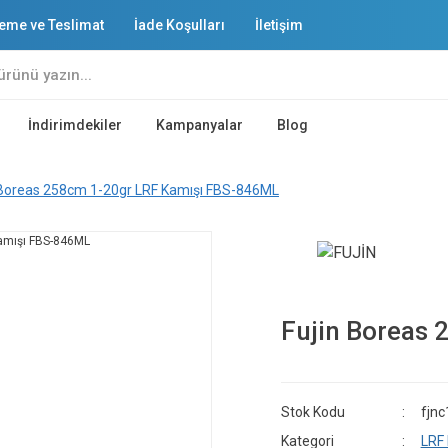
eme ve Teslimat
İade Koşulları
İletişim
İndirimdekiler
Kampanyalar
Blog
 Boreas 258cm 1-20gr LRF Kamışı FBS-846ML
Fujin Boreas
Stok Kodu
fjn
Kategori
LRF