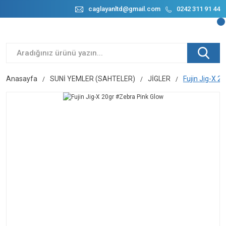
caglayanltd@gmail.com
0242 311 91 44
Anasayfa
SUNİ YEMLER (SAHTELER)
JİGLER
Fujin Jig-X 2