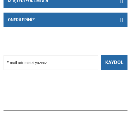
MÜŞTERİ YORUMLARI
ÖNERİLERİNİZ
E-BÜLTENİMİZE
KAYDOLUN!
Yeniliklerden Haberdar Olmak İçin Kayoldun!
KAYDOL
Bizi Takip Edin
ÇAĞLAYAN BALIK
Çaybaşı Mah. Değirmenönü Cad. İbcim Apt. Altı No:3/a Antalya /