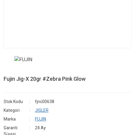
Fujin Jig-X 20gr #Zebra Pink Glow
Stok Kodu
fjnc00638
Kategori
JİGLER
Marka
FUJİN
Garanti
24 Ay
Süresi