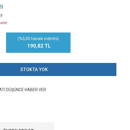
İN
Ay
erle!
(%5,00 havale indirimi)
190,82 TL
STOKTA YOK
YATI DÜŞÜNCE HABER VER