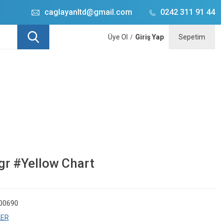
caglayanltd@gmail.com
0242 311 91 44
Üye Ol
Giriş Yap
Sepetim
/
0gr #Yellow Chart
c00690
LER