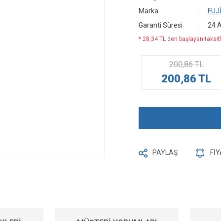
Marka
FUJ
Garanti Süresi
24 
* 28,34 TL den başlayan taksitl
200,86 TL
200,86 TL
PAYLAŞ
Fİ