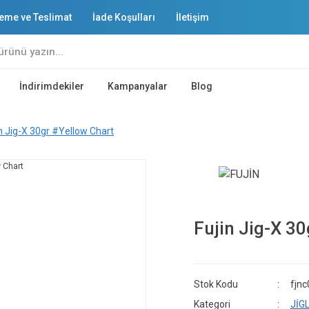
eme ve Teslimat
İade Koşulları
İletişim
İndirimdekiler
Kampanyalar
Blog
in Jig-X 30gr #Yellow Chart
Fujin Jig-X 3
Stok Kodu
fjn
Kategori
JİG