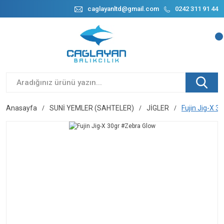
caglayanltd@gmail.com
0242 311 91 44
Anasayfa
SUNİ YEMLER (SAHTELER)
JİGLER
Fujin Jig-X 3