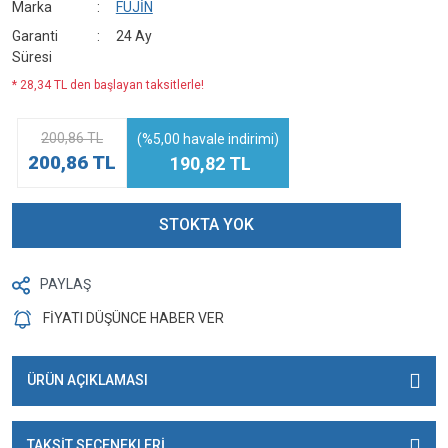
Marka
FUJİN
Garanti
24 Ay
Süresi
* 28,34 TL den başlayan taksitlerle!
200,86 TL
(%5,00 havale indirimi)
200,86 TL
190,82 TL
STOKTA YOK
PAYLAŞ
FİYATI DÜŞÜNCE HABER VER
ÜRÜN AÇIKLAMASI
TAKSİT SEÇENEKLERİ