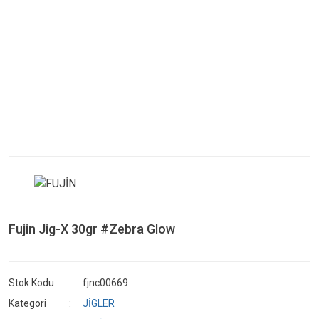
Fujin Jig-X 30gr #Zebra Glow
Stok Kodu
fjnc00669
Kategori
JİGLER