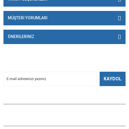
MÜŞTERİ YORUMLARI
ÖNERİLERİNİZ
E-BÜLTENİMİZE
KAYDOLUN!
Yeniliklerden Haberdar Olmak İçin Kayoldun!
KAYDOL
Bizi Takip Edin
ÇAĞLAYAN BALIK