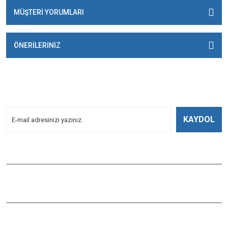
MÜŞTERİ YORUMLARI
ÖNERİLERİNİZ
E-BÜLTENİMİZE
KAYDOLUN!
Yeniliklerden Haberdar Olmak İçin Kayoldun!
KAYDOL
Bizi Takip Edin
ÇAĞLAYAN BALIK