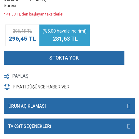
Süresi
* 41,83 TL den başlayan taksitlerle!
296,45 TL
(%5,00 havale indirimi)
296,45 TL
281,63 TL
STOKTA YOK
PAYLAŞ
FİYATI DÜŞÜNCE HABER VER
ÜRÜN AÇIKLAMASI
TAKSİT SEÇENEKLERİ