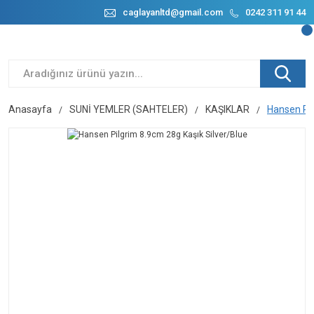
caglayanltd@gmail.com
0242 311 91 44
Anasayfa
SUNİ YEMLER (SAHTELER)
KAŞIKLAR
Hansen Pil