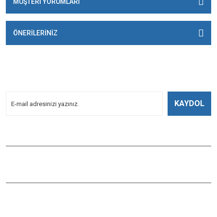
MÜŞTERİ YORUMLARI
ÖNERİLERİNİZ
E-BÜLTENİMİZE
KAYDOLUN!
Yeniliklerden Haberdar Olmak İçin Kayoldun!
KAYDOL
Bizi Takip Edin
ÇAĞLAYAN BALIK
Çaybaşı Mah. Değirmenönü Cad. İbcim Apt. Altı No:3/a Antalya /