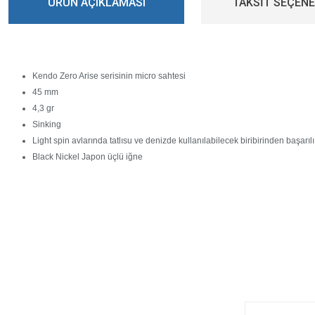
ÜRÜN AÇIKLAMASI
TAKSİT SEÇENE
Kendo Zero Arise serisinin micro sahtesi
45 mm
4,3 gr
Sinking
Light spin avlarında tatlısu ve denizde kullanılabilecek biribirinden başarıl
Black Nickel Japon üçlü iğne
Bu ürünün fiyat bilgisi, resim, ürün açıklamalarında ve diğer konularda yeters
Görüş ve önerileriniz için teşekkür ederiz.
E-BÜLTENİMİZE