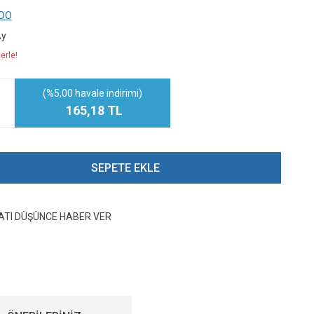
DO
Ay
erle!
(%5,00 havale indirimi)
165,18 TL
SEPETE EKLE
YATI DÜŞÜNCE HABER VER