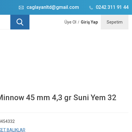
caglayanltd@gmail.com
0242 311 91 44
Üye Ol
Giriş Yap
Sepetim
/
Minnow 45 mm 4,3 gr Suni Yem 32
454332
ET BALIKLAR