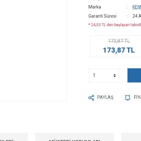
Marka
KEN
Garanti Süresi
24 
* 24,53 TL den başlayan taksitl
173,87 TL
173,87 TL
PAYLAŞ
Fİ