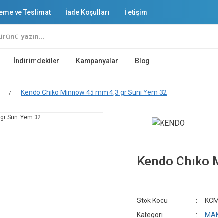
eme ve Teslimat
İade Koşulları
İletişim
İndirimdekiler
Kampanyalar
Blog
Kendo Chıko Minnow 45 mm 4,3 gr Suni Yem 32
Kendo Chıko 
Stok Kodu
KCM
Kategori
MAK