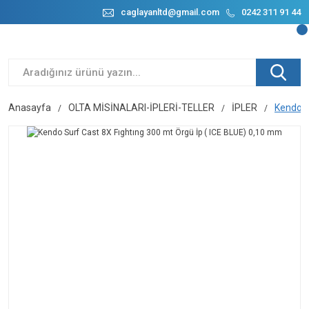
caglayanltd@gmail.com
0242 311 91 44
Anasayfa
OLTA MİSİNALARI-İPLERİ-TELLER
İPLER
Kendo S