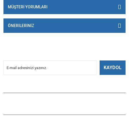
MÜŞTERİ YORUMLARI
ÖNERİLERİNİZ
E-BÜLTENİMİZE
KAYDOLUN!
Yeniliklerden Haberdar Olmak İçin Kayoldun!
KAYDOL
Bizi Takip Edin
ÇAĞLAYAN BALIK