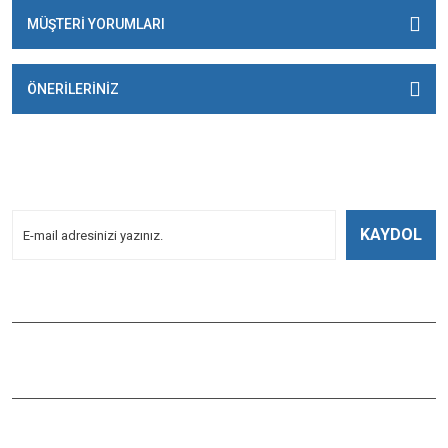
MÜŞTERİ YORUMLARI
ÖNERİLERİNİZ
E-BÜLTENİMİZE
KAYDOLUN!
Yeniliklerden Haberdar Olmak İçin Kayoldun!
KAYDOL
Bizi Takip Edin
ÇAĞLAYAN BALIK