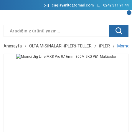
caglayanltd@gmail.com
0242 311 91 44
Anasayfa
OLTA MİSİNALARI-İPLERİ-TELLER
İPLER
Momoi J