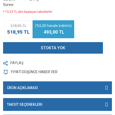
Süresi
* 73,23 TL den başlayan taksitlerle!
518,95 TL
(%5,00 havale indirimi)
518,95 TL
493,00 TL
STOKTA YOK
PAYLAŞ
FİYATI DÜŞÜNCE HABER VER
ÜRÜN AÇIKLAMASI
TAKSİT SEÇENEKLERİ