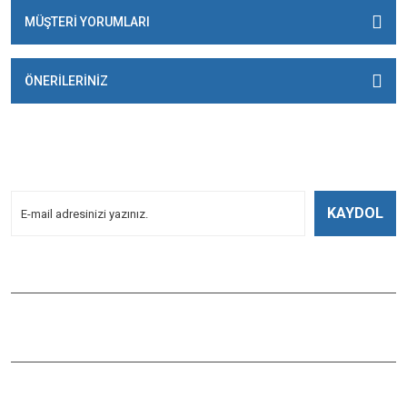
MÜŞTERİ YORUMLARI
ÖNERİLERİNİZ
E-BÜLTENİMİZE
KAYDOLUN!
Yeniliklerden Haberdar Olmak İçin Kayoldun!
KAYDOL
Bizi Takip Edin
ÇAĞLAYAN BALIK