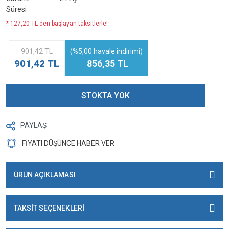
Süresi
* 127,20 TL den başlayan taksitlerle!
901,42 TL
(%5,00 havale indirimi)
901,42 TL
856,35 TL
STOKTA YOK
PAYLAŞ
FİYATI DÜŞÜNCE HABER VER
ÜRÜN AÇIKLAMASI
TAKSİT SEÇENEKLERİ