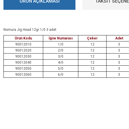
ÜRÜN AÇIKLAMASI
TAKSİT SEÇENE
Nomura Jig Head 12gr 1/0 3 adet
Ürün Kodu
İğne Numarası
Çeker
Adet
90012010
1/0
12
3
90012020
2/0
12
3
90012030
3/0
12
3
90012040
4/0
12
3
90012050
5/0
12
3
90012060
6/0
12
3
Bu ürünün fiyat bilgisi, resim, ürün açıklamalarında ve diğer konularda yeters
Görüş ve önerileriniz için teşekkür ederiz.