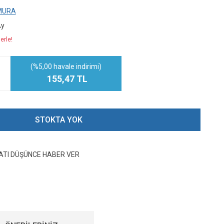
MURA
Ay
erle!
(%5,00 havale indirimi)
155,47 TL
STOKTA YOK
YATI DÜŞÜNCE HABER VER