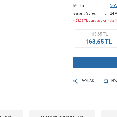
Marka
NO
Garanti Süresi
24 
* 23,09 TL den başlayan taksitl
163,65 TL
163,65 TL
PAYLAŞ
Fİ