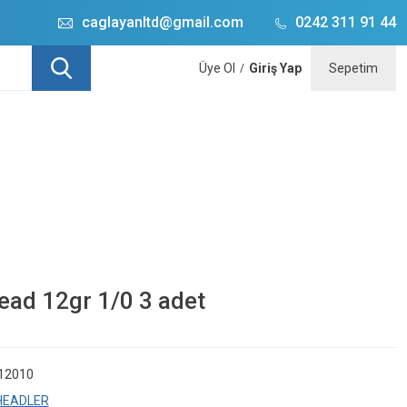
caglayanltd@gmail.com
0242 311 91 44
Üye Ol
Giriş Yap
Sepetim
/
ad 12gr 1/0 3 adet
12010
HEADLER