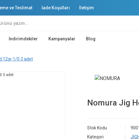
eme ve Teslimat
İade Koşulları
İletişim
İndirimdekiler
Kampanyalar
Blog
 12gr 1/0 3 adet
Nomura Jig He
Stok Kodu
900
Kategori
JİG