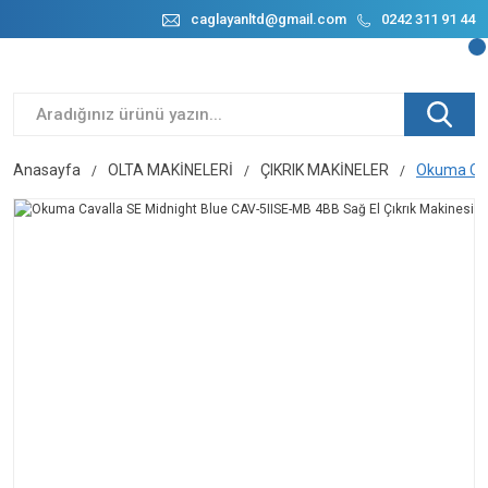
caglayanltd@gmail.com
0242 311 91 44
Anasayfa
OLTA MAKİNELERİ
ÇIKRIK MAKİNELER
Okuma Cav