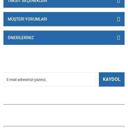
TAKSİT SEÇENEKLERİ
MÜŞTERİ YORUMLARI
ÖNERİLERİNİZ
E-BÜLTENİMİZE
KAYDOLUN!
Yeniliklerden Haberdar Olmak İçin Kayoldun!
KAYDOL
Bizi Takip Edin
ÇAĞLAYAN BALIK