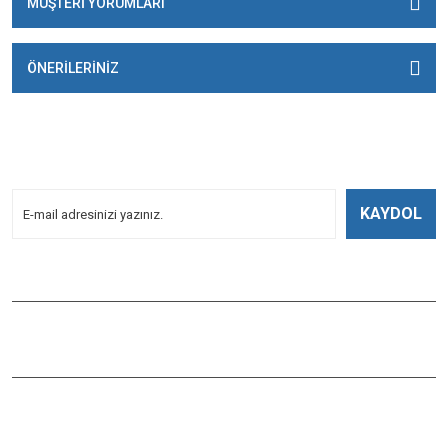
MÜŞTERİ YORUMLARI
ÖNERİLERİNİZ
E-BÜLTENİMİZE
KAYDOLUN!
Yeniliklerden Haberdar Olmak İçin Kayoldun!
KAYDOL
Bizi Takip Edin
ÇAĞLAYAN BALIK
Çaybaşı Mah. Değirmenönü Cad. İbcim Apt. Altı No:3/a Antalya /