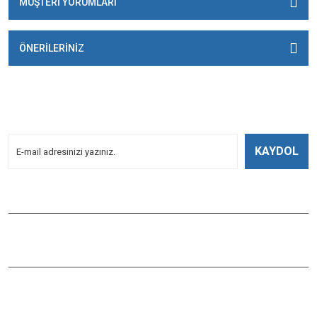
MÜŞTERİ YORUMLARI
ÖNERİLERİNİZ
E-BÜLTENİMİZE
KAYDOLUN!
Yeniliklerden Haberdar Olmak İçin Kayoldun!
KAYDOL
Bizi Takip Edin
ÇAĞLAYAN BALIK
Çaybaşı Mah. Değirmenönü Cad. İbcim Apt. Altı No:3/a Antalya /