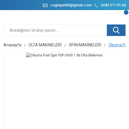
caglayanltd@gmail.com
0242 311 91 44
Anasayfa
OLTA MAKİNELERİ
SPİN MAKİNELERİ
Okuma Fuel