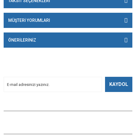
TAKSİT SEÇENEKLERİ
MÜŞTERİ YORUMLARI
ÖNERİLERİNİZ
E-BÜLTENİMİZE
KAYDOLUN!
Yeniliklerden Haberdar Olmak İçin Kayoldun!
KAYDOL
Bizi Takip Edin
ÇAĞLAYAN BALIK