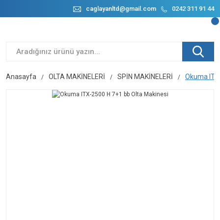
caglayanltd@gmail.com
0242 311 91 44
Anasayfa
OLTA MAKİNELERİ
SPİN MAKİNELERİ
Okuma ITX-