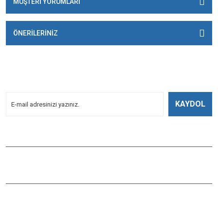
MÜŞTERİ YORUMLARI
ÖNERİLERİNİZ
E-BÜLTENİMİZE
KAYDOLUN!
Yeniliklerden Haberdar Olmak İçin Kayoldun!
KAYDOL
Bizi Takip Edin
ÇAĞLAYAN BALIK
Çaybaşı Mah. Değirmenönü Cad. İbcim Apt. Altı No:3/a Antalya /