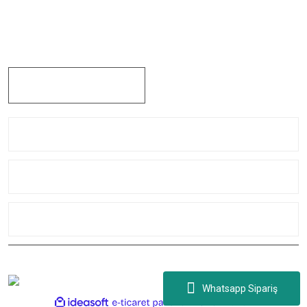
Çaybaşı Mah. Değirmenönü Cad. İbcim Apt. Altı No:3/a Antalya /
Muratpaşa / TÜRKİYE
0242 311 91 44
Kurumsal
Yardım
Kategoriler
Copyright 2021 © caglayanltd Tüm hakları saklıdır.
Whatsapp Sipariş
ile
ideasoft
e-