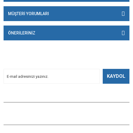
MÜŞTERİ YORUMLARI
ÖNERİLERİNİZ
E-BÜLTENİMİZE
KAYDOLUN!
Yeniliklerden Haberdar Olmak İçin Kayoldun!
KAYDOL
Bizi Takip Edin
ÇAĞLAYAN BALIK