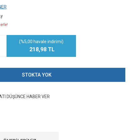
NER
Ay
erle!
(%5,00 havale indirimi)
218,98 TL
STOKTA YOK
YATI DÜŞÜNCE HABER VER