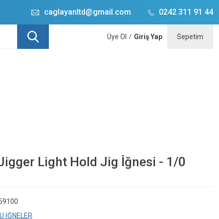
caglayanltd@gmail.com
0242 311 91 44
Üye Ol
Giriş Yap
Sepetim
/
gger Light Hold Jig İğnesi - 1/0
59100
U İĞNELER