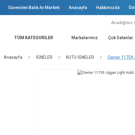
Güvenilen Balık Av Marketi
Anasayfa
Hakkımızda
Öd
TÜM KATEGORİLER
Markalarımız
Çok Satanlar
Anasayfa
İĞNELER
KUTU İĞNELER
Owner 11759 Ji