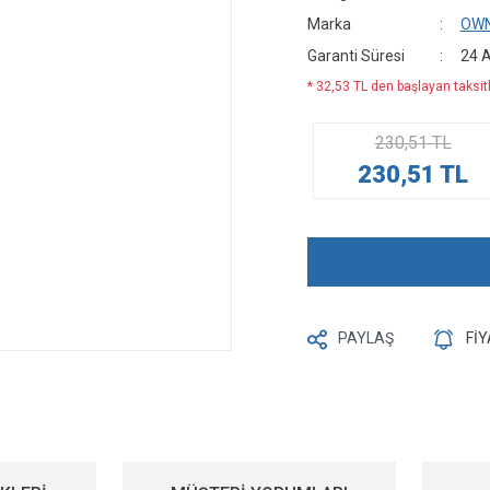
Marka
OW
Garanti Süresi
24 
* 32,53 TL den başlayan taksitl
230,51 TL
230,51 TL
PAYLAŞ
Fİ