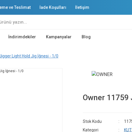
eme ve Teslimat
İade Koşulları
İletişim
İndirimdekiler
Kampanyalar
Blog
gger Light Hold Jig İğnesi - 1/0
Owner 11759 Ji
Stok Kodu
117
Kategori
KUT