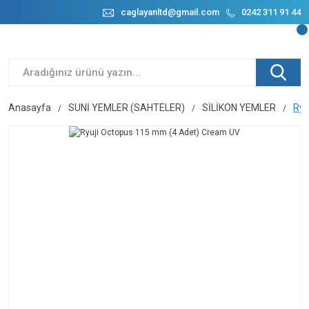
caglayanltd@gmail.com
0242 311 91 44
Anasayfa
SUNİ YEMLER (SAHTELER)
SİLİKON YEMLER
Ryu