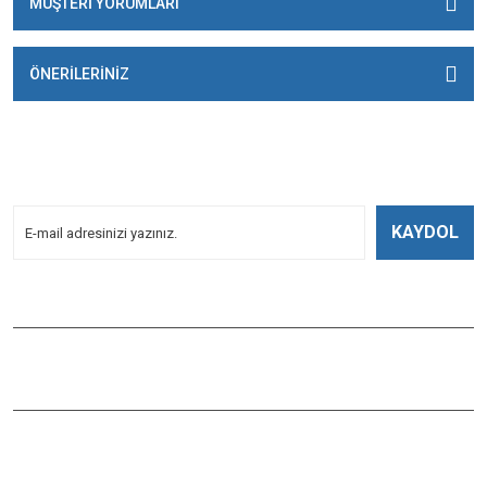
MÜŞTERİ YORUMLARI
ÖNERİLERİNİZ
E-BÜLTENİMİZE
KAYDOLUN!
Yeniliklerden Haberdar Olmak İçin Kayoldun!
KAYDOL
Bizi Takip Edin
ÇAĞLAYAN BALIK
Çaybaşı Mah. Değirmenönü Cad. İbcim Apt. Altı No:3/a Antalya /