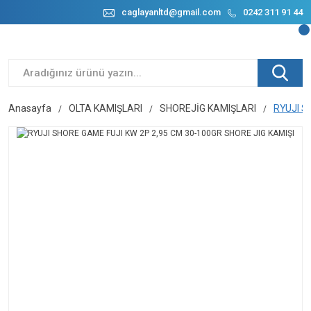
caglayanltd@gmail.com
0242 311 91 44
Anasayfa
OLTA KAMIŞLARI
SHOREJİG KAMIŞLARI
RYUJI S