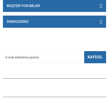
MÜŞTERİ YORUMLARI
ÖNERİLERİNİZ
E-BÜLTENİMİZE
KAYDOLUN!
Yeniliklerden Haberdar Olmak İçin Kayoldun!
KAYDOL
Bizi Takip Edin
ÇAĞLAYAN BALIK