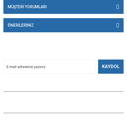
MÜŞTERİ YORUMLARI
ÖNERİLERİNİZ
E-BÜLTENİMİZE
KAYDOLUN!
Yeniliklerden Haberdar Olmak İçin Kayoldun!
KAYDOL
Bizi Takip Edin
ÇAĞLAYAN BALIK