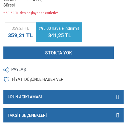
Süresi
* 50,69 TL den başlayan taksitlerle!
359,21 TL
(%5,00 havale indirimi)
359,21 TL
341,25 TL
STOKTA YOK
PAYLAŞ
FİYATI DÜŞÜNCE HABER VER
ÜRÜN AÇIKLAMASI
TAKSİT SEÇENEKLERİ