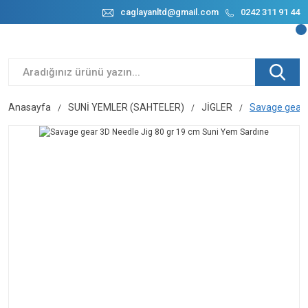
caglayanltd@gmail.com
0242 311 91 44
Anasayfa
SUNİ YEMLER (SAHTELER)
JİGLER
Savage gear 