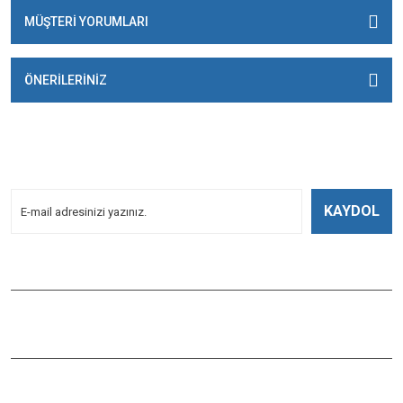
MÜŞTERİ YORUMLARI
ÖNERİLERİNİZ
E-BÜLTENİMİZE
KAYDOLUN!
Yeniliklerden Haberdar Olmak İçin Kayoldun!
KAYDOL
Bizi Takip Edin
ÇAĞLAYAN BALIK