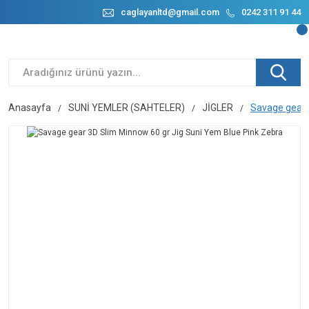
caglayanltd@gmail.com
0242 311 91 44
Anasayfa
SUNİ YEMLER (SAHTELER)
JİGLER
Savage gear 