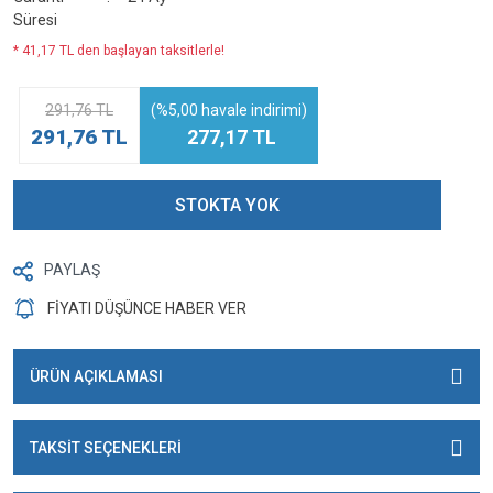
Süresi
* 41,17 TL den başlayan taksitlerle!
291,76 TL
(%5,00 havale indirimi)
291,76 TL
277,17 TL
STOKTA YOK
PAYLAŞ
FİYATI DÜŞÜNCE HABER VER
ÜRÜN AÇIKLAMASI
TAKSİT SEÇENEKLERİ