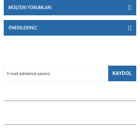
MÜŞTERİ YORUMLARI
ÖNERİLERİNİZ
E-BÜLTENİMİZE
KAYDOLUN!
Yeniliklerden Haberdar Olmak İçin Kayoldun!
KAYDOL
Bizi Takip Edin
ÇAĞLAYAN BALIK