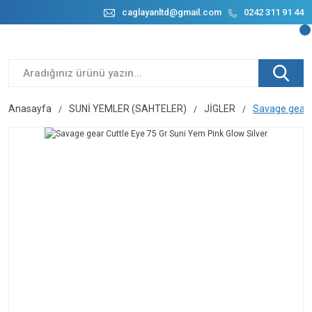
caglayanltd@gmail.com
0242 311 91 44
Anasayfa
SUNİ YEMLER (SAHTELER)
JİGLER
Savage gear C