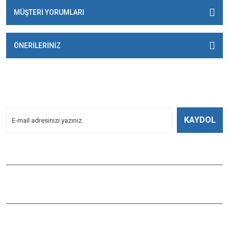
MÜŞTERİ YORUMLARI
ÖNERİLERİNİZ
E-BÜLTENİMİZE
KAYDOLUN!
Yeniliklerden Haberdar Olmak İçin Kayoldun!
KAYDOL
Bizi Takip Edin
ÇAĞLAYAN BALIK