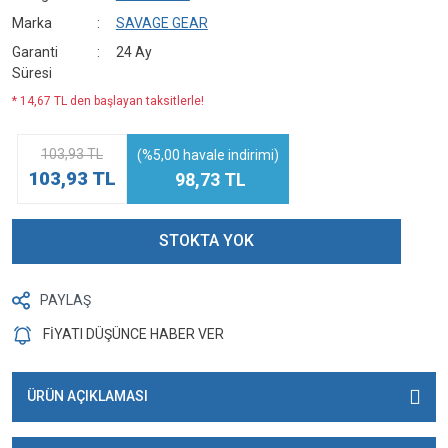
Marka
SAVAGE GEAR
Garanti
24 Ay
Süresi
* 14,67 TL den başlayan taksitlerle!
103,93 TL
(%5,00 havale indirimi)
103,93 TL
98,73 TL
STOKTA YOK
PAYLAŞ
FİYATI DÜŞÜNCE HABER VER
ÜRÜN AÇIKLAMASI