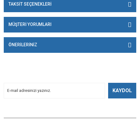
TAKSİT SEÇENEKLERİ
MÜŞTERİ YORUMLARI
ÖNERİLERİNİZ
E-BÜLTENİMİZE
KAYDOLUN!
Yeniliklerden Haberdar Olmak İçin Kayoldun!
KAYDOL
Bizi Takip Edin
ÇAĞLAYAN BALIK