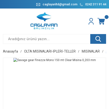
caglayanltd@gmail.com
0242 311 91 44
Anasayfa
OLTA MİSİNALARI-İPLERİ-TELLER
MİSİNALAR
S