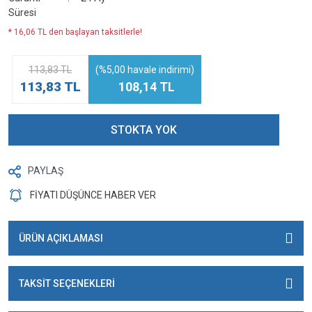
Süresi
* 16,06 TL den başlayan taksitlerle!
113,83 TL
(%5,00 havale indirimi)
113,83 TL
108,14 TL
STOKTA YOK
PAYLAŞ
FİYATI DÜŞÜNCE HABER VER
ÜRÜN AÇIKLAMASI
TAKSİT SEÇENEKLERİ