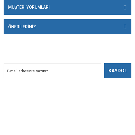
MÜŞTERİ YORUMLARI
ÖNERİLERİNİZ
E-BÜLTENİMİZE
KAYDOLUN!
Yeniliklerden Haberdar Olmak İçin Kayoldun!
KAYDOL
Bizi Takip Edin
ÇAĞLAYAN BALIK