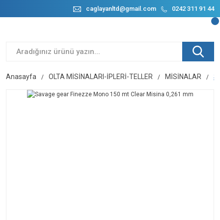
caglayanltd@gmail.com
0242 311 91 44
Anasayfa
OLTA MİSİNALARI-İPLERİ-TELLER
MİSİNALAR
S