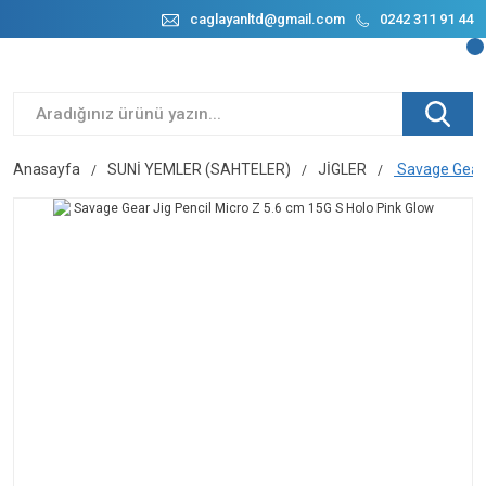
caglayanltd@gmail.com
0242 311 91 44
Anasayfa
SUNİ YEMLER (SAHTELER)
JİGLER
Savage Gear J