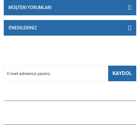
MÜŞTERİ YORUMLARI
ÖNERİLERİNİZ
E-BÜLTENİMİZE
KAYDOLUN!
Yeniliklerden Haberdar Olmak İçin Kayoldun!
KAYDOL
Bizi Takip Edin
ÇAĞLAYAN BALIK