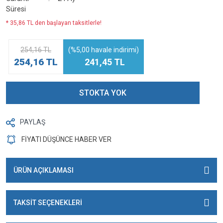
Süresi
* 35,86 TL den başlayan taksitlerle!
254,16 TL
(%5,00 havale indirimi)
254,16 TL
241,45 TL
STOKTA YOK
PAYLAŞ
FİYATI DÜŞÜNCE HABER VER
ÜRÜN AÇIKLAMASI
TAKSİT SEÇENEKLERİ