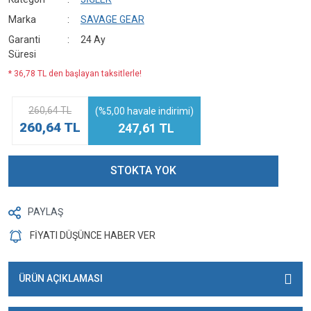
Marka
SAVAGE GEAR
Garanti
24 Ay
Süresi
* 36,78 TL den başlayan taksitlerle!
260,64 TL
(%5,00 havale indirimi)
260,64 TL
247,61 TL
STOKTA YOK
PAYLAŞ
FİYATI DÜŞÜNCE HABER VER
ÜRÜN AÇIKLAMASI