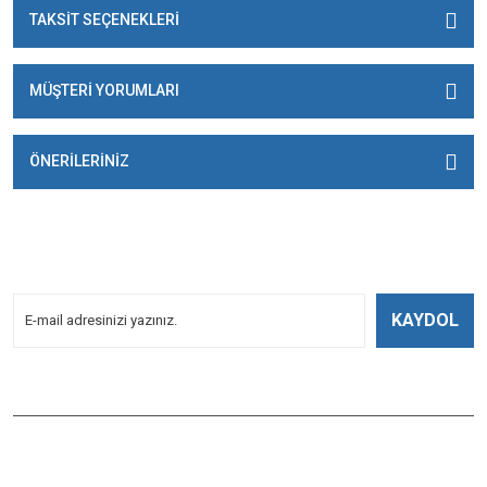
TAKSİT SEÇENEKLERİ
MÜŞTERİ YORUMLARI
ÖNERİLERİNİZ
E-BÜLTENİMİZE
KAYDOLUN!
Yeniliklerden Haberdar Olmak İçin Kayoldun!
KAYDOL
Bizi Takip Edin
ÇAĞLAYAN BALIK