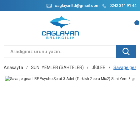
caglayanltd@gmail.com
0242 311 91 44
Anasayfa
SUNİ YEMLER (SAHTELER)
JİGLER
Savage gear 