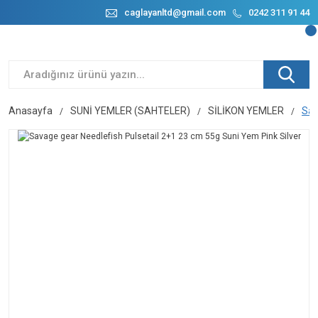
caglayanltd@gmail.com
0242 311 91 44
Anasayfa
SUNİ YEMLER (SAHTELER)
SİLİKON YEMLER
Sav