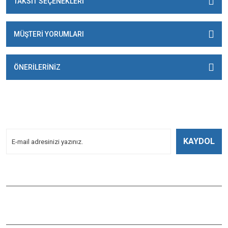
TAKSİT SEÇENEKLERİ
MÜŞTERİ YORUMLARI
ÖNERİLERİNİZ
E-BÜLTENİMİZE
KAYDOLUN!
Yeniliklerden Haberdar Olmak İçin Kayoldun!
KAYDOL
Bizi Takip Edin
ÇAĞLAYAN BALIK