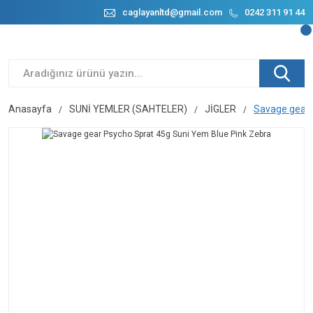
caglayanltd@gmail.com
0242 311 91 44
Anasayfa
SUNİ YEMLER (SAHTELER)
JİGLER
Savage gear 