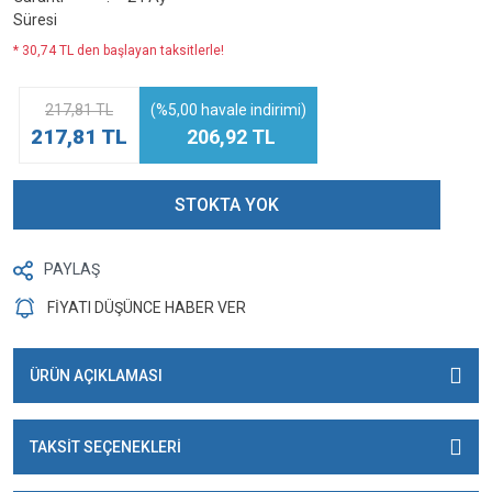
Süresi
* 30,74 TL den başlayan taksitlerle!
217,81 TL
(%5,00 havale indirimi)
217,81 TL
206,92 TL
STOKTA YOK
PAYLAŞ
FİYATI DÜŞÜNCE HABER VER
ÜRÜN AÇIKLAMASI
TAKSİT SEÇENEKLERİ