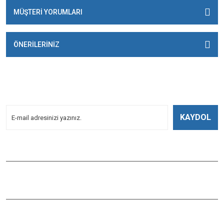
MÜŞTERİ YORUMLARI
ÖNERİLERİNİZ
E-BÜLTENİMİZE
KAYDOLUN!
Yeniliklerden Haberdar Olmak İçin Kayoldun!
KAYDOL
Bizi Takip Edin
ÇAĞLAYAN BALIK