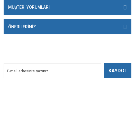
MÜŞTERİ YORUMLARI
ÖNERİLERİNİZ
E-BÜLTENİMİZE
KAYDOLUN!
Yeniliklerden Haberdar Olmak İçin Kayoldun!
KAYDOL
Bizi Takip Edin
ÇAĞLAYAN BALIK