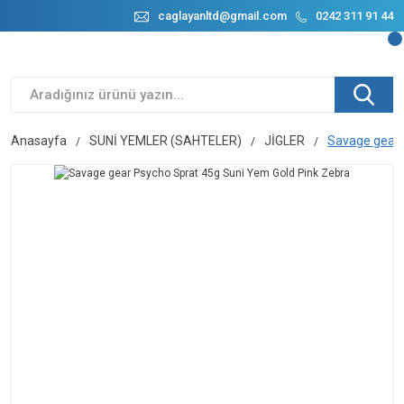
caglayanltd@gmail.com
0242 311 91 44
Anasayfa
SUNİ YEMLER (SAHTELER)
JİGLER
Savage gear 