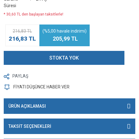
Süresi
* 30,60 TL den başlayan taksitlerle!
216,83 TL
(%5,00 havale indirimi)
216,83 TL
205,99 TL
STOKTA YOK
PAYLAŞ
FİYATI DÜŞÜNCE HABER VER
ÜRÜN AÇIKLAMASI
TAKSİT SEÇENEKLERİ