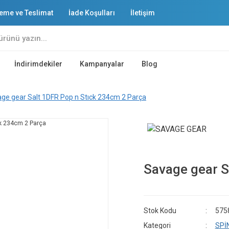
eme ve Teslimat
İade Koşulları
İletişim
İndirimdekiler
Kampanyalar
Blog
ge gear Salt 1DFR Pop n Stıck 234cm 2 Parça
Savage gear S
Stok Kodu
575
Kategori
SPİ