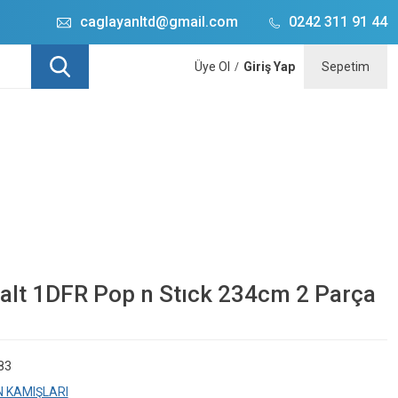
caglayanltd@gmail.com
0242 311 91 44
Üye Ol
Giriş Yap
Sepetim
/
alt 1DFR Pop n Stıck 234cm 2 Parça
83
N KAMIŞLARI