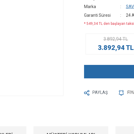
Marka
SAV
Garanti Süresi
24 
* 549,34 TL den başlayan taksit
3.892,94 TL
3.892,94 TL
PAYLAŞ
Fİ