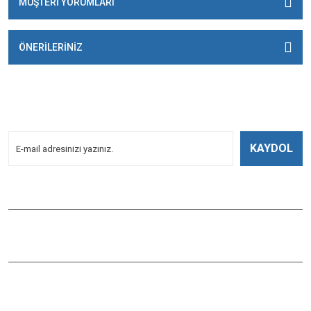
MÜŞTERİ YORUMLARI
ÖNERİLERİNİZ
E-BÜLTENİMİZE
KAYDOLUN!
Yeniliklerden Haberdar Olmak İçin Kayoldun!
KAYDOL
Bizi Takip Edin
ÇAĞLAYAN BALIK
Çaybaşı Mah. Değirmenönü Cad. İbcim Apt. Altı No:3/a Antalya /